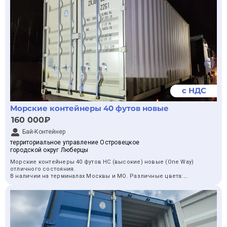
40 футовые б/у от 115тр до 125тр.
Имеем собственный автопарк манипуляторов - поможем с
организацией доставки.
Пишите, подберем контейнер под ваши запросы!
с НДС
Морские контейнеры 40 футов новые
160 000₽
Бай-Контейнер
территориальное управление Островецкое
городской округ Люберцы
Морские контейнеры 40 футов HC (высокие) новые (One Way)
отличного состояния.
В наличии на терминалах Москвы и МО. Различные цвета:
синие, красные, белые.