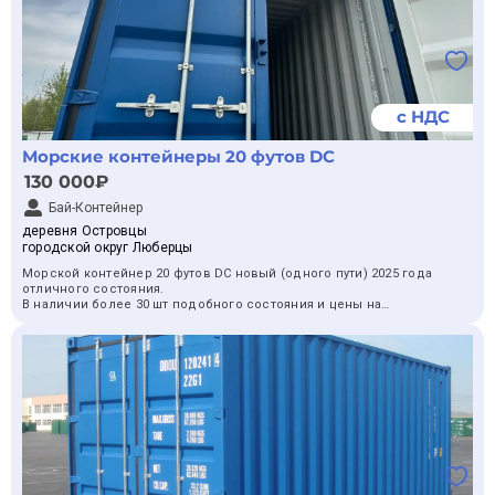
с НДС
Морские контейнеры 20 футов DC
130 000₽
Бай-Контейнер
деревня Островцы
городской округ Люберцы
Морской контейнер 20 футов DC новый (одного пути) 2025 года
отличного состояния.
В наличии более 30 шт подобного состояния и цены на
терминалах Москвы и МО.
Есть цвета синий, белый (молочный), графитовый (подороже
будут), серый.
Продажа как физическим так и юридическим лицам (делаем
пакет документов).
Доставка и разгрузка рассчитываются отдельно. Можно
самовывозом.