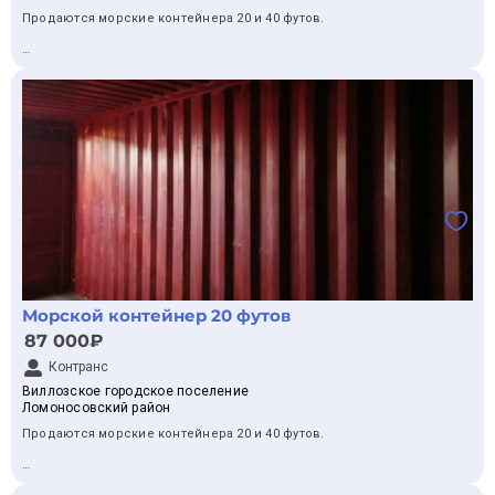
Продаются морские контейнера 20 и 40 футов.
– купить 40-футовый контейнер с терминала
– морской контейнер 40 футов новый в СПб
20 футовые контейнера стоят от 87тр до 120тр.
40 футовые б/у от 115тр до 125тр.
– доставка контейнеров 40 футов недорого
Имеем собственный автопарк манипуляторов - поможем с
- морской контейнер 40ф
организацией доставки.
-контейнер 40ф
Пишите, подберем контейнер под ваши запросы!
Морской контейнер 20 футов
87 000₽
Контранс
Виллозское городское поселение
Ломоносовский район
Продаются морские контейнера 20 и 40 футов.
20 футовые контейнера стоят от 87тр до 120тр.