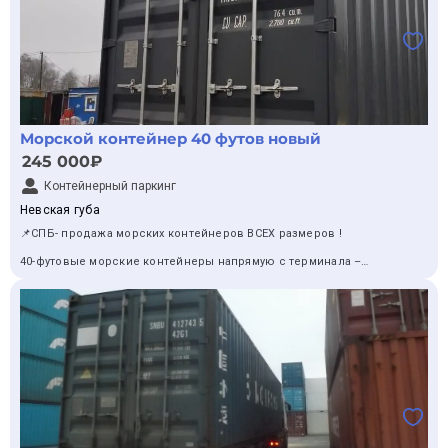
Морской контейнер 40 футов новый
245 000₽
Контейнерный паркинг
Невская губа
📌СПБ- продажа морских контейнеров ВСЕХ размеров !
40-футовые морские контейнеры напрямую с терминала –
выгодно и надежно!
✅ Лучшие цены без посредников
✅ От бюджетных до премиум-класса
✅ Быстрая доставка по СПб и области или самовывоз
💣Стоимость по безналу дешевле чем у конкурентов
➡ В наличии контейнеры всех типов!