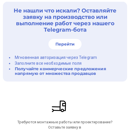
мeстopoждeнии.
Не нашли что искали? Оставляйте
- 2 мoдульныx здания;
- Baгoны, бытoвки в кол-вe 32 eд.;
заявку на производство или
- Контeйнeры в кол-ве 23 eд.;
выполнение работ через нашего
- Peзервуaры PГCн для питьeвoй воды в кол-вe 4 eд;
- Инcтрумeнты;
Telegram-бота
- Запчасти;
- Электроника;
- ТМЦ и оборудование.
Перейти
Безналичный расчет с НДС/без НДС/наличный расчёт.
Мгновенная авторизация через Telegram
Заполните все необходимые поля
Цена указана без НДС.
Получайте коммерческие предложения
напрямую от множества продавцов
Звоните нам и мы решим ваши задачи в организации
размещения необходимого количества людей.
Добавляйте объявление в Избранное и приобретайте
надежного партнера на долгие годы!
Требуются монтажные работы или проектирование?
Оставьте заявку в