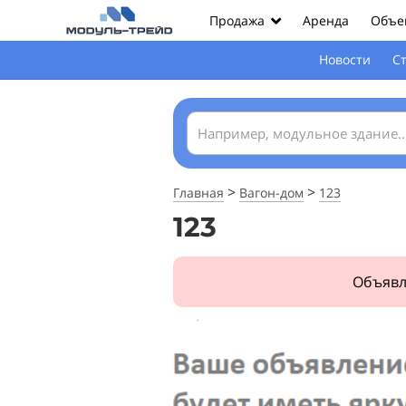
Аренда
Объек
Продажа
Новости
С
>
>
Главная
Вагон-дом
123
123
Объявл