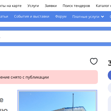
ты на карте
Услуги
Заявки
Поиск тендеров
Каталог
татьи
События и выставки
Форум
Платные услуги
ение снято с публикации