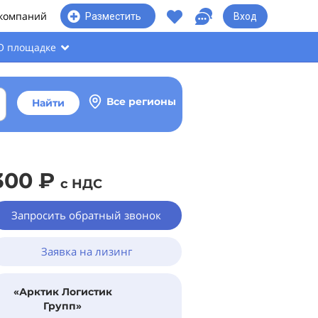
 компаний
Вход
Разместить
О площадке
Все регионы
Найти
300 ₽
с НДС
Запросить обратный звонок
Заявка на лизинг
«Арктик Логистик
Групп»