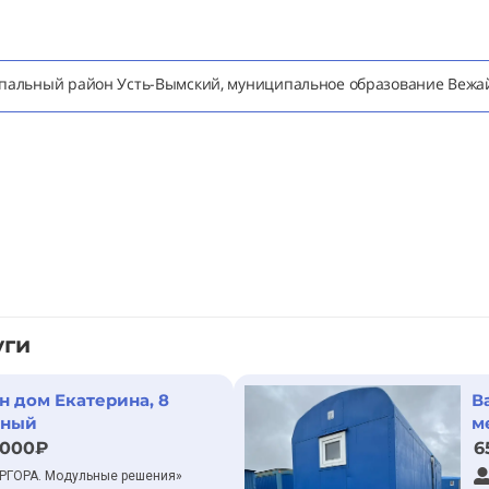
ципальный район Усть-Вымский, муниципальное образование Вежа
уги
н дом Екатерина, 8
В
тный
м
 000₽
6
РГОРА. Модульные решения»