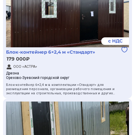
с НДС
Блок-контейнер 6×2,4 м «Стандарт»
179 000₽
ООО «АСТРА»
Дрезна
Орехово-Зуевский городской округ
Блок-контейнер 6×2,4 м в комплектации «Стандарт» для
размещения персонала, организации рабочего помещения и
эксплуатации на строительных, производственных и других
объектах.
Комплектация «Стандарт»:
— каркас: профиль 100×50 мм, швеллер 3 мм, уголок 63×63 мм
толщиной 4 мм;
— кровля: профлист и парогидроизоляция;
— утепление: 100 мм;
— внутренняя отделка: ПВХ, ОСБ или ЛДСП;