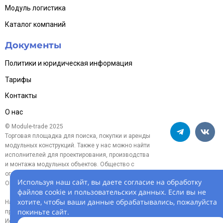
Модуль логистика
Каталог компаний
Документы
Политики и юридическая информация
Тарифы
Контакты
О нас
© Module-trade 2025
Торговая площадка для поиска, покупки и аренды
модульных конструкций. Также у нас можно найти
исполнителей для проектирования, производства
и монтажа модульных объектов. Общество с
ограниченной ответственностью «Модуль-трейд»,
Используя наш сайт, вы даете согласие на обработку
ОГРН 1254700005119
файлов cookie и пользовательских данных. Если вы не
хотите, чтобы ваши данные обрабатывались, пожалуйста
На информационном ресурсе
покиньте сайт.
применяются
рекомендательные технологии.
Использование сайта означает согласие с