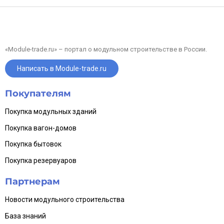
Производим блок-контейнеры самостоятельно, контролируем
качество сборки и предлагаем готовые изделия или
изготовление по индивидуальным параметрам.
Основные характеристики:
— металлический каркас;— утепление;— окно;— металлическая
«Module-trade.ru» – портал о модульном строительстве в России.
дверь;— электрика;— внутренняя отделка ЛДСП.
Написать в Module-trade.ru
Возможна доработка планировки и комплектации:
дополнительные перегородки, окна, освещение, отопление и
другие опции.
Покупателям
Подготовим расчет и поможем подобрать подходящую
комплектацию под ваш объект.
Покупка модульных зданий
Покупка вагон-домов
Покупка бытовок
Покупка резервуаров
Партнерам
Новости модульного строительства
База знаний