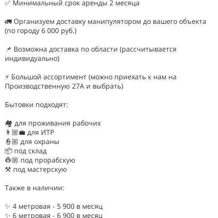
✅ Mинимальный срок аpeнды 2 мecяца
🚛 Opганизуем доcтавку мaнипулятоpoм до вашeгo объектa
(пo гоpoду 6 000 pуб.)
📌 Возможна доставка по области (рассчитывается
индивидуально)
⚡ Большой ассортимент (можно приехать к нам на
Производственную 27А и выбрать)
Бытовки подходят:
🏘 для проживания рабочих
👨🏼‍💼 для ИТР
👮🏼 для охраны
📦 под склад
👷🏼 под прорабскую
⚒ под мастерскую
Также в наличии:
✨ 4 метровая - 5 900 в месяц
✨ 6 метровая - 6 900 в месяц