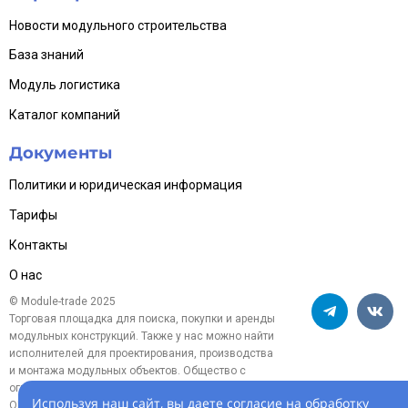
Новости модульного строительства
База знаний
Модуль логистика
Каталог компаний
Документы
Политики и юридическая информация
Тарифы
Контакты
О нас
© Module-trade 2025
Торговая площадка для поиска, покупки и аренды
модульных конструкций. Также у нас можно найти
исполнителей для проектирования, производства
и монтажа модульных объектов. Общество с
ограниченной ответственностью «Модуль-трейд»,
Используя наш сайт, вы даете согласие на обработку
ОГРН 1254700005119