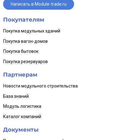
Написать в Module-trade.ru
Возможна доработка планировки и комплектации:
дополнительные перегородки, окна, освещение, отопление и
другие опции.
Покупателям
Подготовим расчет и поможем подобрать подходящую
комплектацию под ваш объект.
Покупка модульных зданий
Покупка вагон-домов
Покупка бытовок
Покупка резервуаров
Партнерам
Новости модульного строительства
База знаний
Модуль логистика
Каталог компаний
Документы