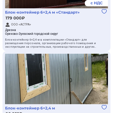
с НДС
Блок-контейнер 6×2,4 м «Стандарт»
179 000₽
ООО «АСТРА»
Дрезна
Орехово-Зуевский городской округ
Блок-контейнер 6×2,4 м в комплектации «Стандарт» для
размещения персонала, организации рабочего помещения и
эксплуатации на строительных, производственных и других
объектах.
Комплектация «Стандарт»:
— каркас: профиль 100×50 мм, швеллер 3 мм, уголок 63×63 мм
толщиной 4 мм;
— кровля: профлист и парогидроизоляция;
— утепление: 100 мм;
— внутренняя отделка: ПВХ, ОСБ или ЛДСП;
— пол: ОСБ 12 мм, линолеум и утеплитель;
— оцинкованное дно;
— 4 розетки;
— 2 светильника;
— пластиковые окна;
— утеплённая дверь;
— 1 конвектор.
Блок-контейнер 6×2,4 м
Блок-контейнер подходит для эксплуатации в суровых