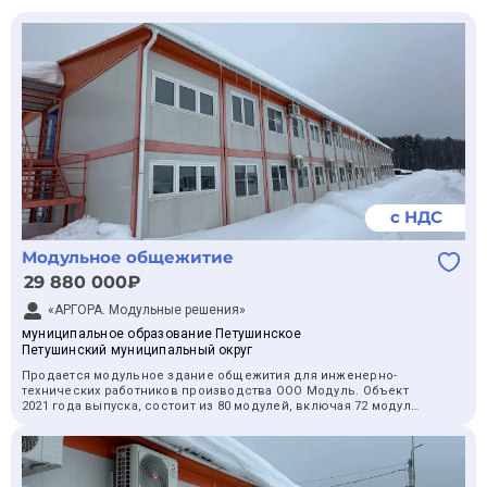
с НДС
Модульное общежитие
29 880 000₽
«АРГОРА. Модульные решения»
муниципальное образование Петушинское
Петушинский муниципальный округ
Продается модульное здание общежития для инженерно-
технических работников производства ООО Модуль. Объект
2021 года выпуска, состоит из 80 модулей, включая 72 модуля
размером 6005х2460 мм и 8 модулей размером 6005х3005 мм.
Общая площадь здания составляет 1405,102 кв. м при габаритах
50,29х13,97 м. Здание двухэтажное, в настоящее время
находится в смонтированном состоянии.