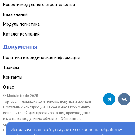
Новости модульного строительства
База знаний
Модуль логистика
Каталог компаний
Документы
Политики и юридическая информация
Тарифы
Контакты
О нас
© Module-trade 2025
Торговая площадка для поиска, покупки и аренды
модульных конструкций. Также у нас можно найти
исполнителей для проектирования, производства
и монтажа модульных объектов. Общество с
ограниченной ответственностью «Модуль-трейд»,
Используя наш сайт, вы даете согласие на обработку
ОГРН 1254700005119