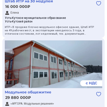
Штаб ИТР на 30 модулей
16 000 000₽
Елена
Усть-Кутское муниципальное образование
Усть-Кутский район
ИТР» В продаже блочно-модульное офисное здание, Штаб ИТР
на 49 рабочих мест, в эксплуатации находилось 3 года, в
отличном состоянии, лот неделимый, тех. документация
запросу, фото прилагается к процедуре, вывоз ТМЦ
осуществляется с территории Иркутского завода полимеров в
городе Усть-Кут( Иркутская область) демонтажные и
погрузочные работы в месте отгрузки осуществляется силами
покупателя. Также уместен торг.
с НДС
Модульное общежитие
29 880 000₽
«АРГОРА. Модульные решения»