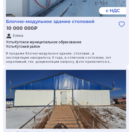
с НДС
Блочно-модульное здание столовой
10 000 000₽
Елена
Усть-Кутское муниципальное образование
Усть-Кутский район
В продаже блочно-модульное здание, столовая , в
эксплуатации находилось 3 года, в отличном состоянии, лот
неделимый, тех. документация запросу, фото прилагается к
процедуре, вывоз ТМЦ осуществляется с территории
Иркутского завода полимеров в городе Усть-Кут( Иркутская
область) демонтажные и погрузочные работы в месте отгрузки
осуществляется силами покупателя. Уместен торг.