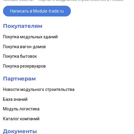
Объект расположен в Оренбургской области. По вопросам
Написать в Module-trade.ru
организации осмотра и уточнения документации просьба
обращаться в личные сообщения или по телефону. Вопросы
транспортировки и демонтажа решаются в индивидуальном
порядке.
Покупателям
Наша компания работает по полному циклу: оценка, продажа,
Покупка модульных зданий
демонтаж, транспортировка, монтаж и доработка под
требования заказчика. При необходимости поможем с
подготовкой объекта под конкретные задачи эксплуатации.
Покупка вагон-домов
Покупка бытовок
Покупка резервуаров
Партнерам
Новости модульного строительства
База знаний
Модуль логистика
Каталог компаний
Документы