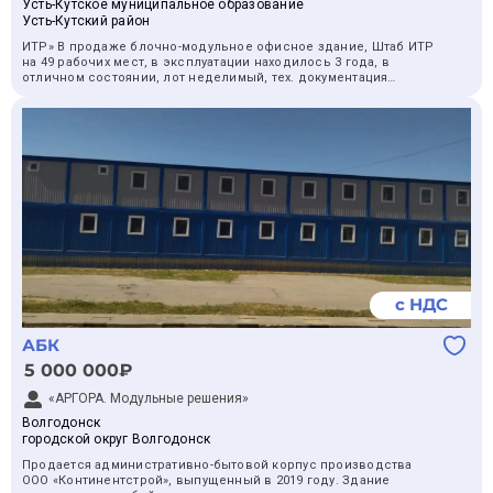
Усть-Кутское муниципальное образование
Усть-Кутский район
ИТР» В продаже блочно-модульное офисное здание, Штаб ИТР
на 49 рабочих мест, в эксплуатации находилось 3 года, в
отличном состоянии, лот неделимый, тех. документация
запросу, фото прилагается к процедуре, вывоз ТМЦ
осуществляется с территории Иркутского завода полимеров в
городе Усть-Кут( Иркутская область) демонтажные и
погрузочные работы в месте отгрузки осуществляется силами
покупателя. Также уместен торг.
с НДС
АБК
5 000 000₽
«АРГОРА. Модульные решения»
Волгодонск
городской округ Волгодонск
Продается административно-бытовой корпус производства
ООО «Континентстрой», выпущенный в 2019 году. Здание