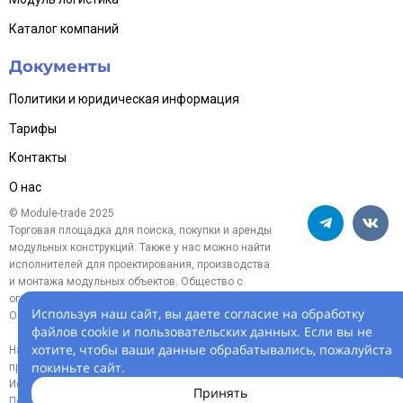
Каталог компаний
Документы
Политики и юридическая информация
Тарифы
Контакты
О нас
© Module-trade 2025
Торговая площадка для поиска, покупки и аренды
модульных конструкций. Также у нас можно найти
исполнителей для проектирования, производства
и монтажа модульных объектов. Общество с
ограниченной ответственностью «Модуль-трейд»,
Используя наш сайт, вы даете согласие на обработку
ОГРН 1254700005119
файлов cookie и пользовательских данных. Если вы не
хотите, чтобы ваши данные обрабатывались, пожалуйста
На информационном ресурсе
покиньте сайт.
применяются
рекомендательные технологии.
Использование сайта означает согласие с
Принять
Пользовательским соглашением
и
Политикой