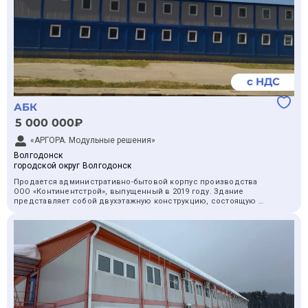
с НДС
АБК
5 000 000₽
«АРГОРА. Модульные решения»
Волгодонск
городской округ Волгодонск
Продается административно-бытовой корпус производства
ООО «Континентстрой», выпущенный в 2019 году. Здание
представляет собой двухэтажную конструкцию, состоящую из
22 блок-контейнеров общей площадью 633,6 м². Габаритные
размеры объекта составляют 26,4х12,0х5,0 м. Каркас выполнен
из швеллера 16 У. На текущий момент здание смонтировано и
находится в законсервированном состоянии.
Объект изначально спроектирован для размещения
административного персонала, однако конструктивные
особенности позволяют перепрофилировать его под офисное
помещение или общежитие. Внутренняя отделка здания
находится в незавершенном виде, что упрощает процесс
демонтажа и подготовки к транспортировке. Необходимые для