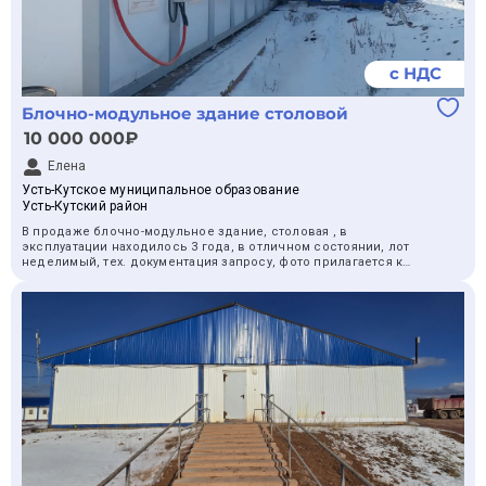
с НДС
Блочно-модульное здание столовой
10 000 000₽
Елена
Усть-Кутское муниципальное образование
Усть-Кутский район
В продаже блочно-модульное здание, столовая , в
эксплуатации находилось 3 года, в отличном состоянии, лот
неделимый, тех. документация запросу, фото прилагается к
процедуре, вывоз ТМЦ осуществляется с территории
Иркутского завода полимеров в городе Усть-Кут( Иркутская
область) демонтажные и погрузочные работы в месте отгрузки
осуществляется силами покупателя. Уместен торг.