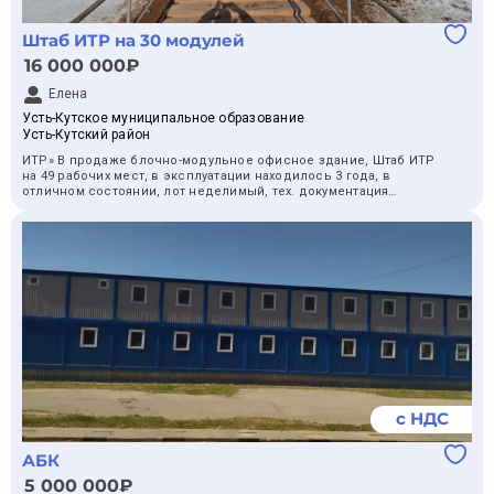
Штаб ИТР на 30 модулей
16 000 000₽
Елена
Усть-Кутское муниципальное образование
Усть-Кутский район
ИТР» В продаже блочно-модульное офисное здание, Штаб ИТР
на 49 рабочих мест, в эксплуатации находилось 3 года, в
отличном состоянии, лот неделимый, тех. документация
запросу, фото прилагается к процедуре, вывоз ТМЦ
осуществляется с территории Иркутского завода полимеров в
городе Усть-Кут( Иркутская область) демонтажные и
погрузочные работы в месте отгрузки осуществляется силами
покупателя. Также уместен торг.
с НДС
АБК
5 000 000₽