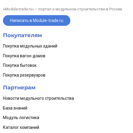
смонтирован и готов к осмотру. Конструкция сохраняет
целостность, все модули соответствуют заводской
спецификации.
«Module-trade.ru» – портал о модульном строительстве в России.
Объект расположен в Оренбургской области. По вопросам
Написать в Module-trade.ru
организации осмотра и уточнения документации просьба
обращаться в личные сообщения или по телефону. Вопросы
транспортировки и демонтажа решаются в индивидуальном
порядке.
Покупателям
Наша компания работает по полному циклу: оценка, продажа,
Покупка модульных зданий
демонтаж, транспортировка, монтаж и доработка под
требования заказчика. При необходимости поможем с
подготовкой объекта под конкретные задачи эксплуатации.
Покупка вагон-домов
Покупка бытовок
Покупка резервуаров
Партнерам
Новости модульного строительства
База знаний
Модуль логистика
Каталог компаний