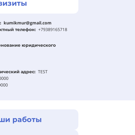
визиты
kumikmur@gmail.com
:
+79389165718
ктный телефон:
енование юридического
TEST
ический адрес:
0000
0000
ши работы