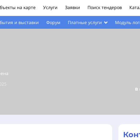
бъекты на карте
Услуги
Заявки
Поиск тендеров
Ката
бытия и выставки
Форум
Модуль лог
Платные услуги
рена
025
В
Кон