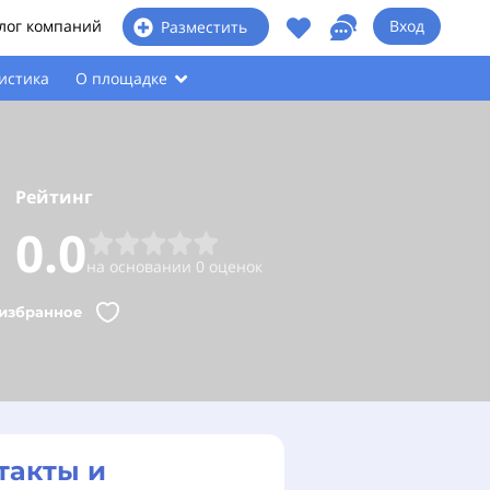
лог компаний
Вход
Разместить
истика
О площадке
Рейтинг
0.0
на основании 0 оценок
 избранное
такты и