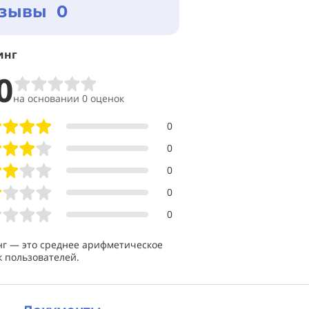
зывы 0
инг
0
на основании 0 оценок
0
0
0
0
0
нг — это среднее арифметическое
 пользователей.