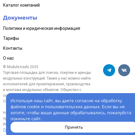
Каталог компаний
Документы
Политики и юридическая информация
Тарифы
Контакты
О нас
© Module-trade 2025
Торговая площадка для поиска, покупки и аренды
модульных конструкций. Также у нас можно найти
исполнителей для проектирования, производства
и монтажа модульных объектов. Общество с
ограниченной ответственностью «Модуль-трейд»,
Используя наш сайт, вы даете согласие на обработку
ОГРН 1254700005119
файлов cookie и пользовательских данных. Если вы не
хотите, чтобы ваши данные обрабатывались, пожалуйста
На информационном ресурсе
покиньте сайт.
применяются
рекомендательные технологии.
Использование сайта означает согласие с
Принять
Пользовательским соглашением
и
Политикой