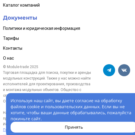
Каталог компаний
Документы
Политики и юридическая информация
Тарифы
Контакты
О нас
© Module-trade 2025
Торговая площадка для поиска, покупки и аренды
модульных конструкций. Также у нас можно найти
исполнителей для проектирования, производства
и монтажа модульных объектов. Общество с
ограниченной ответственностью «Модуль-трейд»,
Используя наш сайт, вы даете согласие на обработку
ОГРН 1254700005119
файлов cookie и пользовательских данных. Если вы не
хотите, чтобы ваши данные обрабатывались, пожалуйста
На информационном ресурсе
покиньте сайт.
применяются
рекомендательные технологии.
Использование сайта означает согласие с
Принять
Пользовательским соглашением
и
Политикой