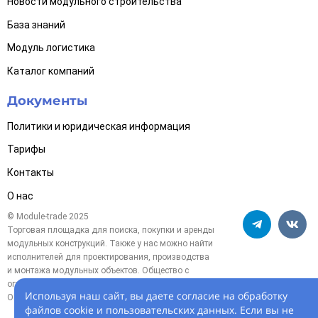
Новости модульного строительства
База знаний
Модуль логистика
Каталог компаний
Документы
Политики и юридическая информация
Тарифы
Контакты
О нас
© Module-trade 2025
Торговая площадка для поиска, покупки и аренды
модульных конструкций. Также у нас можно найти
исполнителей для проектирования, производства
и монтажа модульных объектов. Общество с
ограниченной ответственностью «Модуль-трейд»,
Используя наш сайт, вы даете согласие на обработку
ОГРН 1254700005119
файлов cookie и пользовательских данных. Если вы не