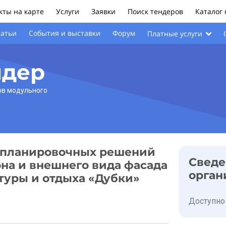
ты на карте
Услуги
Заявки
Поиск тендеров
Каталог
татьи
События и выставки
Форум
Платные услуги
ндер
ов модульного
-планировочных решений
Сведе
на и внешнего вида фасада
орган
туры и отдыха «Дубки»
Доступно