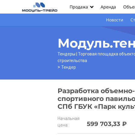
Аренда
Объек
Продажа
Новости
С
Модуль.те
Тендеры | Торговая площадка объект
строительства
>
Тендер
Разработка объемно
спортивного павильо
СПб ГБУК «Парк куль
Начальная
599 703,33 ₽
цена: