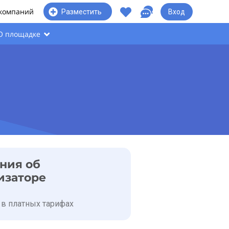
 компаний
Вход
Разместить
О площадке
ния об
изаторе
 в платных тарифах