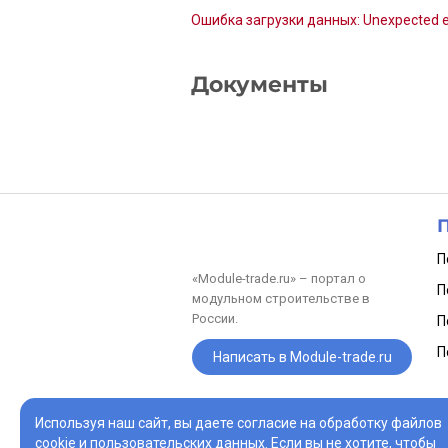
Ошибка загрузки данных: Unexpected e
Документы
П
«Module-trade.ru» – портал о
П
модульном строительстве в
России.
П
П
Написать в Module-trade.ru
© Module-trade 2025
Используя наш сайт, вы даете согласие на обработку файлов
Торговая площадка для поиска, покупки и 
cookie и пользовательских данных. Если вы не хотите, чтобы
исполнителей для проектирования, произв