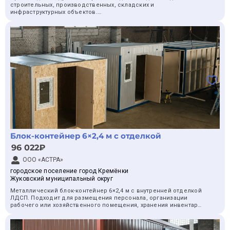
строительных, производственных, складских и
инфраструктурных объектов.
Модульное здание позволяет быстро организовать рабочее
пространство без капитального строительства. Его можно
использовать как офис на объекте, административное
помещение, диспетчерскую или временный рабочий блок.
Возможности исполнения:
— металлический каркас;— утепление с учетом условий
эксплуатации;— внутренняя отделка;— окна и двери;—
электрика и освещение;— отопление и вентиляция;—
разделение на кабинеты и рабочие зоны.
Планировка и комплектация подбираются под количество
сотрудников, условия эксплуатации и требования заказчика.
Доступны типовые и индивидуальные решения.
Блок-контейнер 6×2,4 м с отделкой
Итоговая стоимость зависит от площади, планировки,
96 022₽
комплектации и инженерного оснащения. Подготовим расчет
под вашу задачу.
ООО «АСТРА»
городское поселение город Кремёнки
Жуковский муниципальный округ
Металлический блок-контейнер 6×2,4 м с внутренней отделкой
ЛДСП. Подходит для размещения персонала, организации
рабочего или хозяйственного помещения, хранения инвентаря
и временного использования на объекте.
Производим блок-контейнеры самостоятельно, контролируем