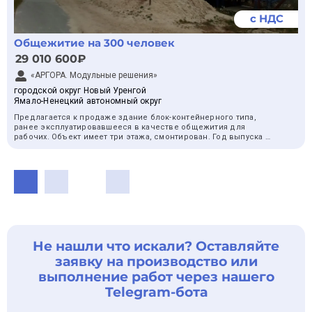
— 2 светильника;
— пластиковые окна;
с НДС
— утеплённая дверь;
— 1 конвектор.
Общежитие на 300 человек
Блок-контейнер подходит для эксплуатации в суровых
29 010 600₽
погодных условиях. Возможна доработка планировки, отделки
и оснащения под требования конкретного объекта.
«АРГОРА. Модульные решения»
Собственное производство в Московской области.
городской округ Новый Уренгой
Подготовим расчёт и поможем подобрать нужную
Ямало-Ненецкий автономный округ
конфигурацию.
Предлагается к продаже здание блок-контейнерного типа,
ранее эксплуатировавшееся в качестве общежития для
рабочих. Объект имеет три этажа, смонтирован. Год выпуска –
2016. Производитель – «Рыбинсккомплекс». Общая площадь
составляет 2755 м². Габаритные размеры здания: 61080х15040
мм.
Здание находится в состоянии б/у. Детальная информация о
техническом состоянии, комплектации и необходимости
проведения ремонтных или доработочных работ
предоставляется по запросу.
Объект расположен в Ямало-Ненецком автономном округе,
Не нашли что искали? Оставляйте
город Новый Уренгой. Возможен осмотр по предварительной
договоренности. Вопросы транспортировки и вывоза
заявку на производство или
решаются индивидуально.
выполнение работ через нашего
Наша компания осуществляет полный цикл работ: оценка,
Telegram-бота
продажа, демонтаж, транспортировка, монтаж и доработка
модульных зданий под требования заказчика.