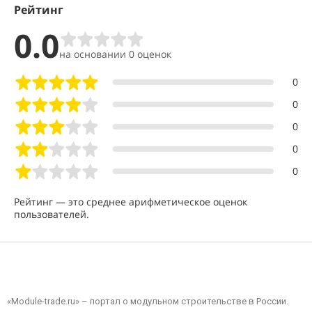
С нами вы получаете:
Рейтинг
- Полный цикл работ
- Качественные материалы
0.0
- Опытных специалистов
- Индивидуальный подход к каждому проекту
на основании 0 оценок
Если у вас возникли вопросы по проекту, стоимости или
срокам — мы всегда на связи.
Напишите или позвоните нам — наш специалист поможет
0
подобрать оптимальное решение под ваши задачи.
0
Работаем оперативно и ответственно — ваш проект в
0
надёжных руках!
0
0
Рейтинг — это среднее арифметическое оценок
пользователей.
«Module-trade.ru» – портал о модульном строительстве в России.