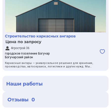
Строительство каркасных ангаров
Цена по запросу
Агрострой 36
городское поселение Богучар
Богучарский район
Каркасные ангары — универсальное решение для хранения,
производства, автосервиса, логистики и других нужд. Мы
строим ангары под ключ: от проектирования до монтажа на
вашем участке. Наши ангары отличаются прочностью,
устойчивостью к коррозии и долговечностью — идеальный
выбор для эксплуатации в любых условиях.
Наши работы
Почему выбирают каркасные ангары:
- Прочная металлическая конструкция
- Быстрый и простой монтаж
- Возможность расширения и модернизации
Отзывы 0
- Подходят для больших площадей
- Устойчивы к ветру и снегу