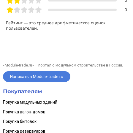
0
организация душа и туалета;
0
проведение электрики;
подготовка площадки под модульное здание;
противомоскитные сетки и металлические решетки на окна.
Рейтинг — это среднее арифметическое оценок
пользователей.
Металлоконструкции удобны и тем, что для их монтажа не
требуется государственная регистрация. Модульные здания
мы реализуем в Москве и области с гарантией 1 год. Возможно
изготовление постройки по индивидуальным параметрам.
«Module-trade.ru» – портал о модульном строительстве в России.
Написать в Module-trade.ru
Покупателям
Покупка модульных зданий
Покупка вагон-домов
Покупка бытовок
Покупка резервуаров