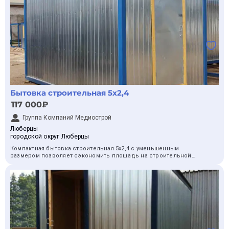
Бытовка строительная 5х2,4
117 000₽
Группа Компаний Медиострой
Люберцы
городской округ Люберцы
Компактная бытовка строительная 5х2,4 с уменьшенным
размером позволяет сэкономить площадь на строительной
площадке и комфортно разместить внутри 6-8 человек.
Конструкция очень прочная и устойчивая, для установки не
требуется госрегстрация. Эксплуатировать бытовку можно в
теплый и прохладный период при любых погодных условиях.
Бытовка может использоваться для:
временного проживания рабочих строительной бригады;
эксплуатации в качестве гостевого домика;
технического помещения;
склада для инструментов и техники;
охранного поста;