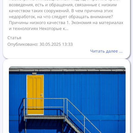
возведения, есть и обращения, связанные с низким
качеством таких сооружений. В чем причина этих
недоработок, на что следует обращать внимание?
Причины низкого качества 1. Экономия на материалах
и технологиях Некоторые к…
Статья
Опубликовано: 30.05.2025 13:33
Читать далее ...