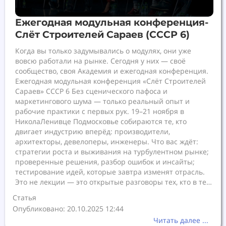
Ежегодная модульная конференция-
Слёт Строителей Сараев (СССР 6)
Когда вы только задумывались о модулях, они уже
вовсю работали на рынке. Сегодня у них — своё
сообщество, своя Академия и ежегодная конференция.
Ежегодная модульная конференция «Слёт Строителей
Сараев» СССР 6 Без сценического пафоса и
маркетингового шума — только реальный опыт и
рабочие практики с первых рук. 19–21 ноября в
НиколаЛенивце Подмосковье собираются те, кто
двигает индустрию вперёд: производители,
архитекторы, девелоперы, инженеры. Что вас ждёт:
стратегии роста и выживания на турбулентном рынке;
проверенные решения, разбор ошибок и инсайты;
тестирование идей, которые завтра изменят отрасль.
Это не лекции — это открытые разговоры тех, кто в те…
Статья
Опубликовано: 20.10.2025 12:44
Читать далее ...