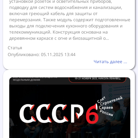
установкой розеток и осветительных приборов,
подводку для систем водоснабжения и канализации,
включая греющий кабель для защиты от
перемерзания. Также модуль содержит подготовленные
выходы для подключения кухонного оборудования и
телекоммуникаций. Конструкция основана на
деревянном каркасе с огне и биозащитной о…
Статья
Опубликовано: 05.11.2025 13:44
Читать далее ...