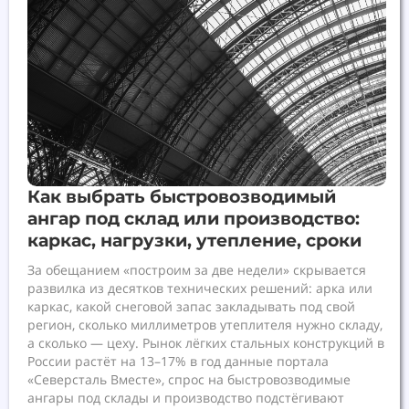
Как выбрать быстровозводимый
ангар под склад или производство:
каркас, нагрузки, утепление, сроки
За обещанием «построим за две недели» скрывается
развилка из десятков технических решений: арка или
каркас, какой снеговой запас закладывать под свой
регион, сколько миллиметров утеплителя нужно складу,
а сколько — цеху. Рынок лёгких стальных конструкций в
России растёт на 13–17% в год данные портала
«Северсталь Вместе», спрос на быстровозводимые
ангары под склады и производство подстёгивают