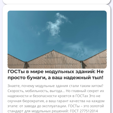
ГОСТы в мире модульных зданий: Не
просто бумаги, а ваш надежный тыл!
Знаете, почему модульные здания стали таким хитом?
Скорость, мобильность, выгода… Но главный секрет их
надежности и безопасности кроется в ГОСТах Это не
скучная бюрократия, а ваш гарант качества на каждом
этапе: от завода до эксплуатации. ГОСТы – это золотой
стандарт для модульных решений: ГОСТ 277512014