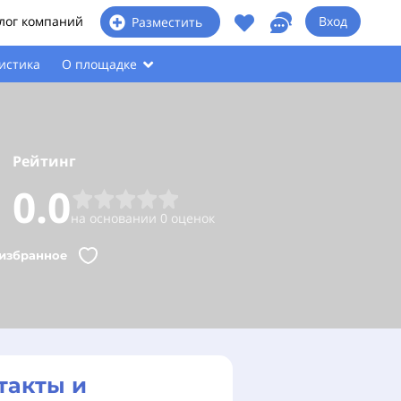
лог компаний
Вход
Разместить
истика
О площадке
Рейтинг
0.0
на основании 0 оценок
 избранное
такты и