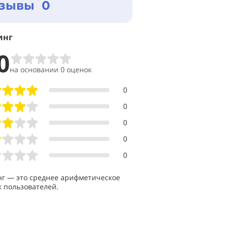
зывы 0
инг
0
на основании 0 оценок
0
0
0
0
0
нг — это среднее арифметическое
 пользователей.