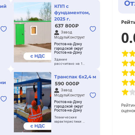
От
кий
КПП с
фундаментом,
2025 г.
Рейт
637 800₽
0.
Завод
МодульКонструкт
Ростов-на-Дону
городской округ
Ростов-на-Дону
с НДС
Здание
рассчитано на 1
человека
Количество блок-
Транспак 6х2,4 м
контейнеров — 1
шт
ами
590 000₽
Размер блок-
контейнера —
Завод
6х2,4 м
МодульКонструкт
Площадь КПП —
14,4 м²
Ростов-на-Дону
Рейти
Срок реализации
городской округ
оценок
10 дней
Ростов-на-Дону
Локация —
Технические
Тверская область,
характеристики
г. Ржев
с НДС
Тип конструкции
Год реализации
— блок-контейнер
2025
Количество