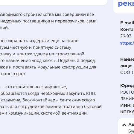
рек
возводимого строительства мы совершили все
 надежных поставщиков и перевозчиков, сами
E-mail
ний.
Конта
26-93
но сокращать издержки еще на этапе
https:
зуем честную и понятную систему
тавку и монтаж здания на строительной
Наим
го назначения «под ключ». Подобный подход
лица:
ков и поставлять модульные конструкции для
ООО Т
очно в срок.
Юрид
— это строительные, дорожные,
РОСТО
 обращаются когда необходимо закупить КПП,
ЛЕНИНА
 стадиона, блок-контейнеры сантехнического
ИНН:
вать для сотрудников административно бытовой
КПП:
ами коммуникаций, системой вентиляции,
Ад
Бу