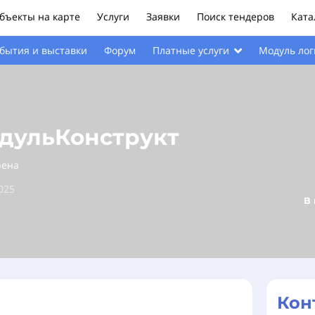
бъекты на карте
Услуги
Заявки
Поиск тендеров
Ката
бытия и выставки
Форум
Модуль лог
Платные услуги
дульКонструкт
рена
025
В
Кон