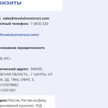
визиты
sales@modulconstruct.com
:
7 (863) 320-
ктный телефон:
//modulconstruct.com/
енование юридического
Д «КС»
346500,
ический адрес:
ВСКАЯ ОБЛАСТЬ, , Г ШАХТЫ, УЛ
, ЗД. 186Б, ОФИС 3.
6155078882
615501001
Россия, Ростов-на-Дону,
рес:
денновский проспект, 97Д