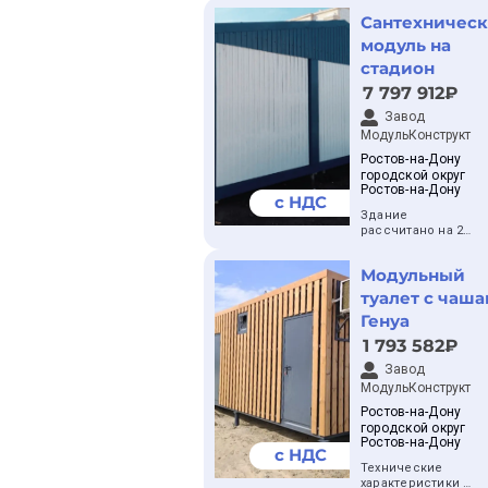
Сантехничес
модуль на
стадион
7 797 912₽
Завод
МодульКонструкт
Ростов-на-Дону
городской округ
Ростов-на-Дону
с НДС
Здание
рассчитано на 20
человек
Количество блок-
Модульный
контейнеров — 9
шт
туалет с чаш
Размер блок-
Генуа
модуля —
17,6х7,2х2,46 м
1 793 582₽
Размер блок-
контейнеров —
Завод
6х2,4 м (6 шт)
МодульКонструкт
Размер блок-
Ростов-на-Дону
контейнеров —
городской округ
5,6х2,4 м (3 шт)
Ростов-на-Дону
Площадь
с НДС
сантехнического
Технические
модуля — 126,7 м²
характеристики